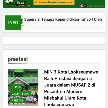
Kegiatan Supervisi Tenaga Kependidikan Tahap I Oleh Kan
INFO
1 Bulan Ago
prestasi
MIN 3 Kota Lhokseumawe
Raih Prestasi dengan 5
Juara dalam MUSAF 2 di
BERITA
Pesantren Modern
GALERI FOTO
Misbahul Ulum Kota
PRESTASI
Lhokseumawe