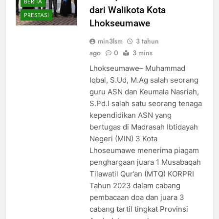
BERITA
dari Walikota Kota
PRESTASI
Lhokseumawe
min3lsm
3 tahun
ago
0
3 mins
Lhokseumawe– Muhammad
Iqbal, S.Ud, M.Ag salah seorang
guru ASN dan Keumala Nasriah,
S.Pd.I salah satu seorang tenaga
kependidikan ASN yang
bertugas di Madrasah Ibtidayah
Negeri (MIN) 3 Kota
Lhoseumawe menerima piagam
penghargaan juara 1 Musabaqah
Tilawatil Qur’an (MTQ) KORPRI
Tahun 2023 dalam cabang
pembacaan doa dan juara 3
cabang tartil tingkat Provinsi