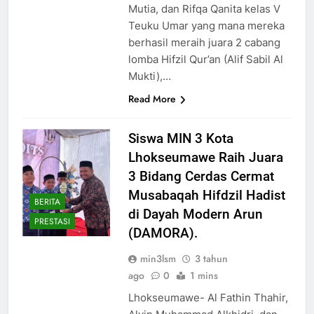
Mutia, dan Rifqa Qanita kelas V
Teuku Umar yang mana mereka
berhasil meraih juara 2 cabang
lomba Hifzil Qur’an (Alif Sabil Al
Mukti),…
Read More
Siswa MIN 3 Kota
Lhokseumawe Raih Juara
3 Bidang Cerdas Cermat
Musabaqah Hifdzil Hadist
BERITA
di Dayah Modern Arun
PRESTASI
(DAMORA).
min3lsm
3 tahun
ago
0
1 mins
Lhokseumawe- Al Fathin Thahir,