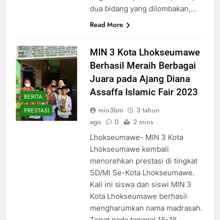
dua bidang yang dilombakan,…
Read More
MIN 3 Kota Lhokseumawe
Berhasil Meraih Berbagai
Juara pada Ajang Diana
Assaffa Islamic Fair 2023
BERITA
min3lsm
3 tahun
PRESTASI
ago
0
2 mins
Lhokseumawe- MIN 3 Kota
Lhokseumawe kembali
menorehkan prestasi di tingkat
SD/MI Se-Kota Lhokseumawe.
Kali ini siswa dan siswi MIN 3
Kota Lhokseumawe berhasil
mengharumkan nama madrasah.
Tepat pada tanggal 15-16