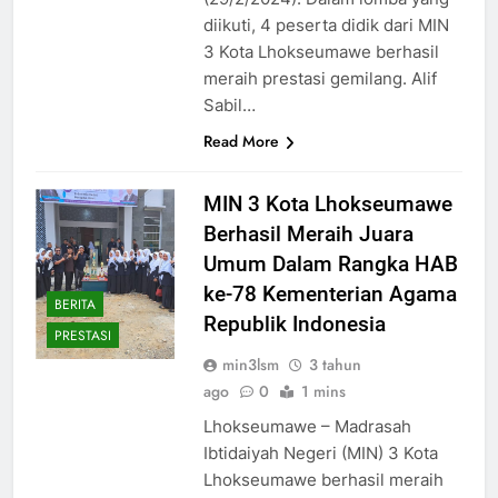
diikuti, 4 peserta didik dari MIN
3 Kota Lhokseumawe berhasil
meraih prestasi gemilang. Alif
Sabil…
Read More
MIN 3 Kota Lhokseumawe
Berhasil Meraih Juara
Umum Dalam Rangka HAB
ke-78 Kementerian Agama
BERITA
Republik Indonesia
PRESTASI
min3lsm
3 tahun
ago
0
1 mins
Lhokseumawe – Madrasah
Ibtidaiyah Negeri (MIN) 3 Kota
Lhokseumawe berhasil meraih