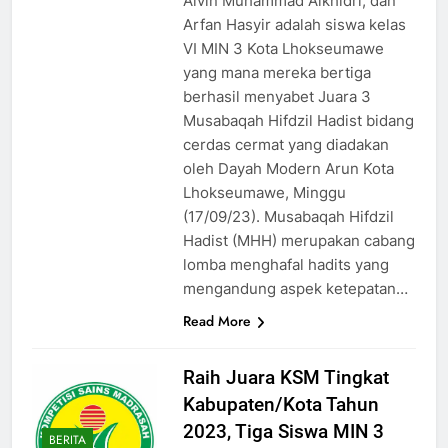
Alvin Muhammad Alkhidri, dan
Arfan Hasyir adalah siswa kelas
VI MIN 3 Kota Lhokseumawe
yang mana mereka bertiga
berhasil menyabet Juara 3
Musabaqah Hifdzil Hadist bidang
cerdas cermat yang diadakan
oleh Dayah Modern Arun Kota
Lhokseumawe, Minggu
(17/09/23). Musabaqah Hifdzil
Hadist (MHH) merupakan cabang
lomba menghafal hadits yang
mengandung aspek ketepatan…
Read More
Raih Juara KSM Tingkat
Kabupaten/Kota Tahun
2023, Tiga Siswa MIN 3
BERITA