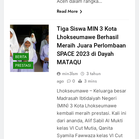
Aceh dalam rangka…
Read More
Tiga Siswa MIN 3 Kota
Lhokseumawe Berhasil
Meraih Juara Perlombaan
SPACE 2023 di Dayah
BERITA
MATAQU
PRESTASI
min3lsm
3 tahun
ago
0
3 mins
Lhokseumawe – Keluarga besar
Madrasah Ibtidaiyah Negeri
(MIN) 3 Kota Lhokseumawe
kembali meraih prestasi. Kali ini
dari ananda, Alif Sabil Al Mukti
kelas VI Cut Mutia, Qanita
Syamila Fawwaza kelas VI Cut