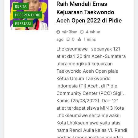
Raih Mendali Emas
BERITA
Kejuaraan Taekwondo
PESERTA DIDIK
Aceh Open 2022 di Pidie
PRESTASI
min3lsm
4 tahun
ago
0
1 mins
Lhokseumawe- sebanyak 121
atlet dari 20 tim Aceh-Sumatera
utara mengikuti kejuaraan
Taekwondo Aceh Open piala
Ketua Umum Taekwondo
Indonesia (TI) Aceh, di Pidie
Community Center (PCC) Sigli.
Kamis (25/08/2022). Dari 121
atlet terdapat siswa MIN 3 Kota
Lhokseumawe serta mewakili
Kota Lhokseumawe yaitu atas
nama Rendi Aulia kelas VI. Rendi
berhasil mendapatkan mendali