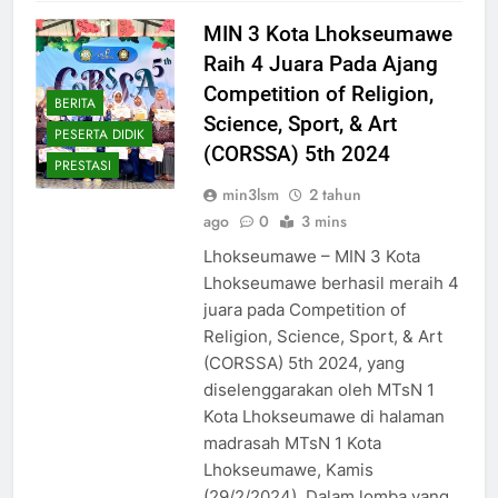
MIN 3 Kota Lhokseumawe
Raih 4 Juara Pada Ajang
Competition of Religion,
BERITA
Science, Sport, & Art
PESERTA DIDIK
(CORSSA) 5th 2024
PRESTASI
min3lsm
2 tahun
ago
0
3 mins
Lhokseumawe – MIN 3 Kota
Lhokseumawe berhasil meraih 4
juara pada Competition of
Religion, Science, Sport, & Art
(CORSSA) 5th 2024, yang
diselenggarakan oleh MTsN 1
Kota Lhokseumawe di halaman
madrasah MTsN 1 Kota
Lhokseumawe, Kamis
(29/2/2024). Dalam lomba yang