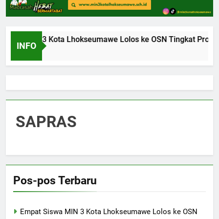
Siswa MIN 3 Kota Lhokseumawe Lolos ke OSN Tingkat Provins
INFO
 Ago
SAPRAS
Pos-pos Terbaru
Empat Siswa MIN 3 Kota Lhokseumawe Lolos ke OSN