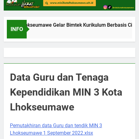
I Kota Lhokseumawe Gelar Bimtek Kurikulum Berbasis Cinta
INFO
Ago
Data Guru dan Tenaga
Kependidikan MIN 3 Kota
Lhokseumawe
Pemutakhiran data Guru dan tendik MIN 3
Lhokseumawe 1 September 2022.xlsx