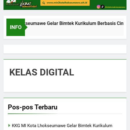
 Kota Lhokseumawe Gelar Bimtek Kurikulum Berbasis Cinta 
INFO
go
KELAS DIGITAL
Pos-pos Terbaru
KKG MI Kota Lhokseumawe Gelar Bimtek Kurikulum