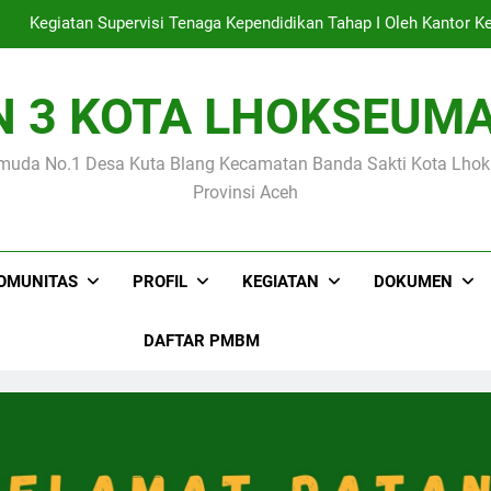
mbanggakan Siswa MIN 3 Kota Lhokseumawe Raih Medali Emas p
N 3 KOTA LHOKSEUM
Empat Siswa MIN 3 Kota Lhokseumawe Lolo
muda No.1 Desa Kuta Blang Kecamatan Banda Sakti Kota Lh
Kegiatan Supervisi Tenaga Kependidikan Tahap I Oleh Kanto
Provinsi Aceh
mbanggakan Siswa MIN 3 Kota Lhokseumawe Raih Medali Emas p
OMUNITAS
PROFIL
KEGIATAN
DOKUMEN
DAFTAR PMBM