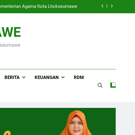
ada Event Sumut National Taekwondo
Championship 2026
Hari Raya Idul Adha 1447 H, MIN 3 Kota Lhokseumawe Gelar Pemotongan Hewan Qurban
AWE
s ke OSN Tingkat Provinsi Aceh 2026
okseumawe
r Kementerian Agama Kota Lhokseumawe
ada Event Sumut National Taekwondo
Championship 2026
Hari Raya Idul Adha 1447 H, MIN 3 Kota Lhokseumawe Gelar Pemotongan Hewan Qurban
BERITA
KEUANGAN
RDM