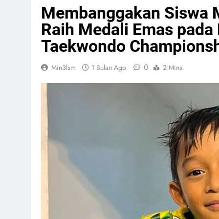
Membanggakan Siswa M
Raih Medali Emas pada 
Taekwondo Championsh
0
Min3lsm
1 Bulan Ago
2 Mins