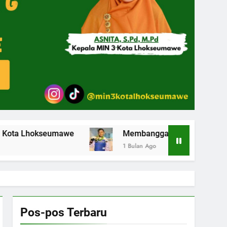
umawe
Membanggakan Siswa MIN 3 Kota Lhokseum
1 Bulan Ago
Pos-pos Terbaru