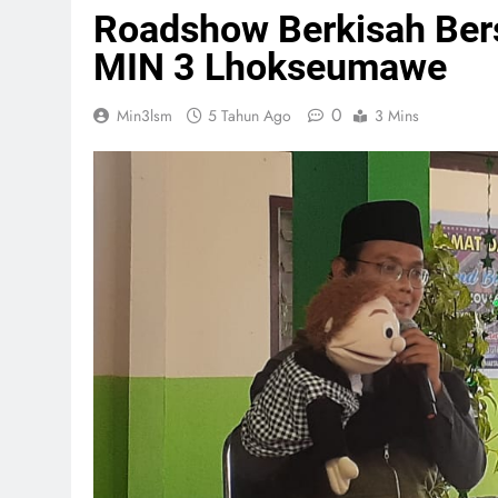
Roadshow Berkisah Ber
MIN 3 Lhokseumawe
0
Min3lsm
5 Tahun Ago
3 Mins