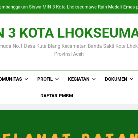
mbanggakan Siswa MIN 3 Kota Lhokseumawe Raih Medali Emas p
N 3 KOTA LHOKSEUM
Empat Siswa MIN 3 Kota Lhokseumawe Lolo
muda No.1 Desa Kuta Blang Kecamatan Banda Sakti Kota Lh
Kegiatan Supervisi Tenaga Kependidikan Tahap I Oleh Kanto
Provinsi Aceh
mbanggakan Siswa MIN 3 Kota Lhokseumawe Raih Medali Emas p
OMUNITAS
PROFIL
KEGIATAN
DOKUMEN
DAFTAR PMBM