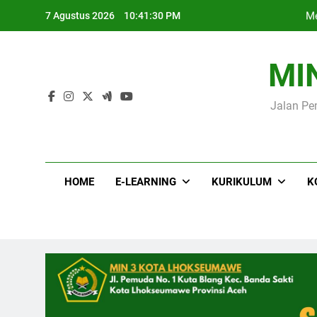
Skip
Me
7 Agustus 2026
10:41:31 PM
to
content
MI
Jalan Pe
Me
HOME
E-LEARNING
KURIKULUM
K