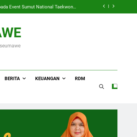
ada Event Sumut National Taekwondo
Championship 2026
Hari Raya Idul Adha 1447 H, MIN 3 Kota Lhokseumawe Gelar Pemotongan Hewan Qurban
AWE
s ke OSN Tingkat Provinsi Aceh 2026
okseumawe
r Kementerian Agama Kota Lhokseumawe
ada Event Sumut National Taekwondo
Championship 2026
Hari Raya Idul Adha 1447 H, MIN 3 Kota Lhokseumawe Gelar Pemotongan Hewan Qurban
BERITA
KEUANGAN
RDM