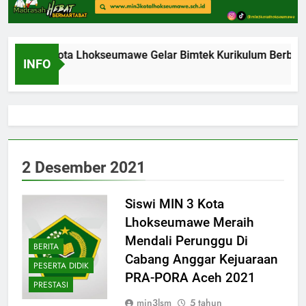
KKG MI Kota Lhokseumawe Gelar Bimtek Kurikulum Berbasis
INFO
9 Jam Ago
2 Desember 2021
Siswi MIN 3 Kota
Lhokseumawe Meraih
Mendali Perunggu Di
BERITA
Cabang Anggar Kejuaraan
PESERTA DIDIK
PRA-PORA Aceh 2021
PRESTASI
min3lsm
5 tahun