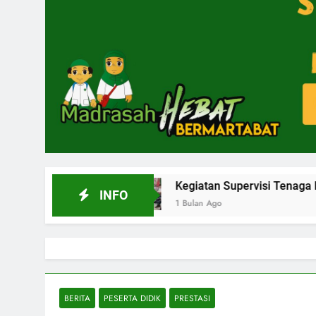
26
Kegiatan Supervisi Tenaga Kependidikan Taha
INFO
1 Bulan Ago
BERITA
PESERTA DIDIK
PRESTASI