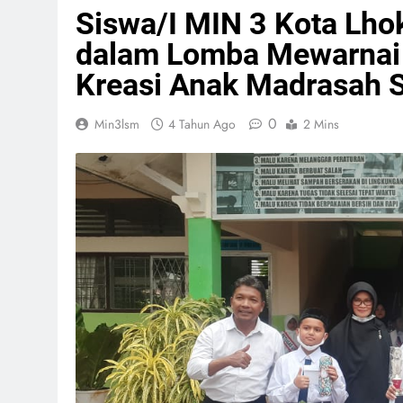
Siswa/I MIN 3 Kota Lh
dalam Lomba Mewarnai 
Kreasi Anak Madrasah
0
Min3lsm
4 Tahun Ago
2 Mins