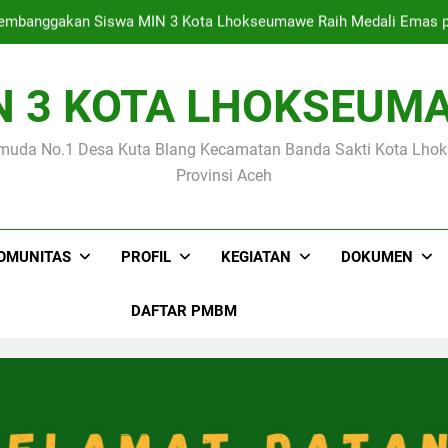
mbanggakan Siswa MIN 3 Kota Lhokseumawe Raih Medali Emas p
N 3 KOTA LHOKSEUM
Empat Siswa MIN 3 Kota Lhokseumawe Lolo
muda No.1 Desa Kuta Blang Kecamatan Banda Sakti Kota Lh
Kegiatan Supervisi Tenaga Kependidikan Tahap I Oleh Kanto
Provinsi Aceh
mbanggakan Siswa MIN 3 Kota Lhokseumawe Raih Medali Emas p
OMUNITAS
PROFIL
KEGIATAN
DOKUMEN
DAFTAR PMBM