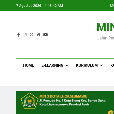
Skip
Me
7 Agustus 2026
4:48:44 AM
to
content
MI
Jalan Pe
Me
HOME
E-LEARNING
KURIKULUM
K