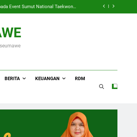
ada Event Sumut National Taekwondo
Championship 2026
Hari Raya Idul Adha 1447 H, MIN 3 Kota Lhokseumawe Gelar Pemotongan Hewan Qurban
AWE
s ke OSN Tingkat Provinsi Aceh 2026
okseumawe
r Kementerian Agama Kota Lhokseumawe
ada Event Sumut National Taekwondo
Championship 2026
Hari Raya Idul Adha 1447 H, MIN 3 Kota Lhokseumawe Gelar Pemotongan Hewan Qurban
BERITA
KEUANGAN
RDM