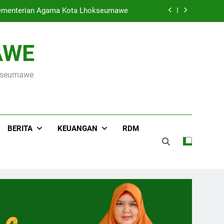
ada Event Sumut National Taekwondo
Championship 2026
Hari Raya Idul Adha 1447 H, MIN 3 Kota Lhokseumawe Gelar Pemotongan Hewan Qurban
AWE
s ke OSN Tingkat Provinsi Aceh 2026
okseumawe
r Kementerian Agama Kota Lhokseumawe
ada Event Sumut National Taekwondo
Championship 2026
Hari Raya Idul Adha 1447 H, MIN 3 Kota Lhokseumawe Gelar Pemotongan Hewan Qurban
BERITA
KEUANGAN
RDM