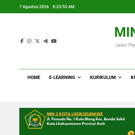
Skip
Me
7 Agustus 2026
8:23:54 AM
to
content
MI
Jalan Pe
Me
HOME
E-LEARNING
KURIKULUM
K