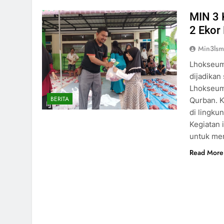
MIN 3 
2 Ekor
Min3ls
Lhokseuma
dijadikan
Lhokseum
BERITA
Qurban. K
di lingku
Kegiatan 
untuk me
Read More