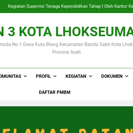
mbanggakan Siswa MIN 3 Kota Lhokseumawe Raih Medali Emas p
N 3 KOTA LHOKSEUM
Empat Siswa MIN 3 Kota Lhokseumawe Lolo
muda No.1 Desa Kuta Blang Kecamatan Banda Sakti Kota Lh
Kegiatan Supervisi Tenaga Kependidikan Tahap I Oleh Kanto
Provinsi Aceh
mbanggakan Siswa MIN 3 Kota Lhokseumawe Raih Medali Emas p
OMUNITAS
PROFIL
KEGIATAN
DOKUMEN
DAFTAR PMBM