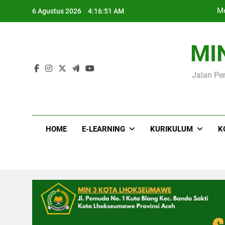
Skip
Me
6 Agustus 2026
4:16:52 AM
to
content
MI
Jalan Pe
Me
HOME
E-LEARNING
KURIKULUM
K