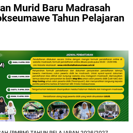
n Murid Baru Madrasah
okseumawe Tahun Pelajaran
AH (PMBM) TAHUN PELAJARAN 2026/2027