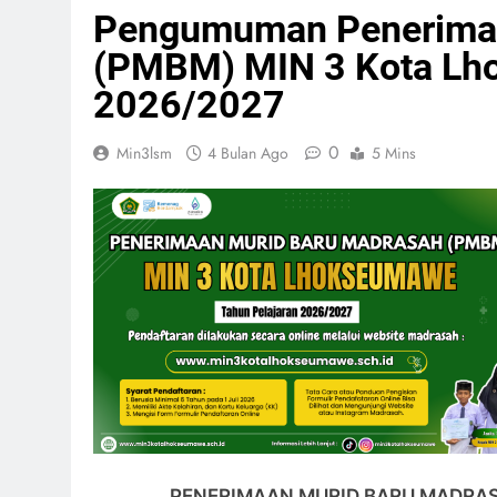
Pengumuman Penerimaa
(PMBM) MIN 3 Kota Lh
2026/2027
0
Min3lsm
4 Bulan Ago
5 Mins
PENERIMAAN MURID BARU MADRAS