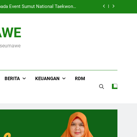
ada Event Sumut National Taekwondo
Championship 2026
Hari Raya Idul Adha 1447 H, MIN 3 Kota Lhokseumawe Gelar Pemotongan Hewan Qurban
AWE
s ke OSN Tingkat Provinsi Aceh 2026
okseumawe
r Kementerian Agama Kota Lhokseumawe
ada Event Sumut National Taekwondo
Championship 2026
Hari Raya Idul Adha 1447 H, MIN 3 Kota Lhokseumawe Gelar Pemotongan Hewan Qurban
BERITA
KEUANGAN
RDM