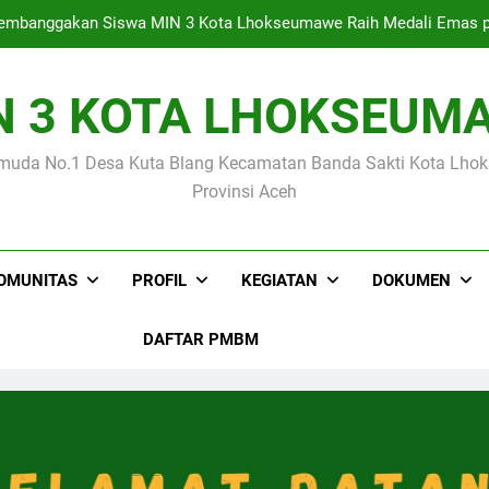
mbanggakan Siswa MIN 3 Kota Lhokseumawe Raih Medali Emas p
N 3 KOTA LHOKSEUM
Empat Siswa MIN 3 Kota Lhokseumawe Lolo
muda No.1 Desa Kuta Blang Kecamatan Banda Sakti Kota Lh
Kegiatan Supervisi Tenaga Kependidikan Tahap I Oleh Kanto
Provinsi Aceh
mbanggakan Siswa MIN 3 Kota Lhokseumawe Raih Medali Emas p
OMUNITAS
PROFIL
KEGIATAN
DOKUMEN
DAFTAR PMBM