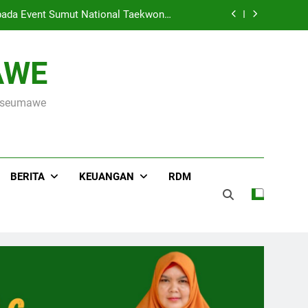
ada Event Sumut National Taekwondo
Championship 2026
Hari Raya Idul Adha 1447 H, MIN 3 Kota Lhokseumawe Gelar Pemotongan Hewan Qurban
AWE
s ke OSN Tingkat Provinsi Aceh 2026
okseumawe
r Kementerian Agama Kota Lhokseumawe
ada Event Sumut National Taekwondo
Championship 2026
Hari Raya Idul Adha 1447 H, MIN 3 Kota Lhokseumawe Gelar Pemotongan Hewan Qurban
BERITA
KEUANGAN
RDM