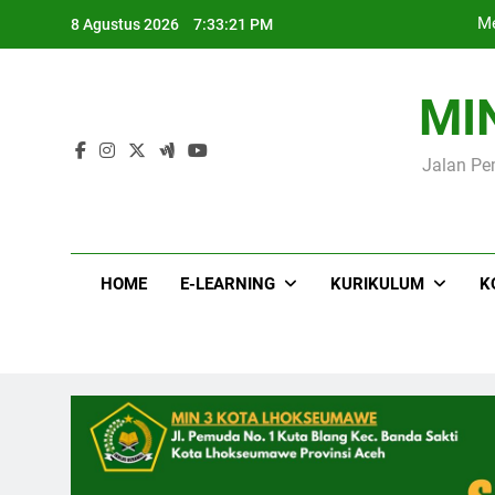
Skip
Me
8 Agustus 2026
7:33:22 PM
to
content
MI
Jalan Pe
Me
HOME
E-LEARNING
KURIKULUM
K