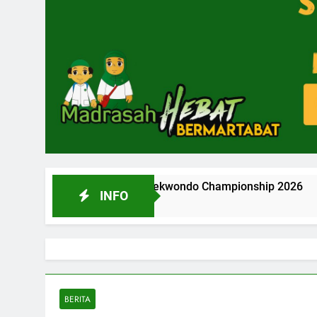
t National Taekwondo Championship 2026
INFO
2 Bula
BERITA