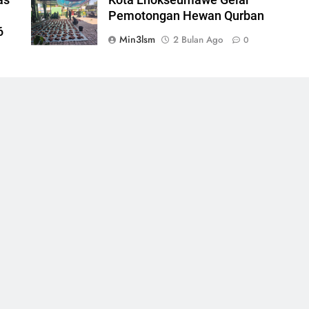
Pemotongan Hewan Qurban
6
Min3lsm
2 Bulan Ago
0