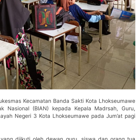
ukesmas Kecamatan Banda Sakti Kota Lhokseumawe
nak Nasional (BIAN) kepada Kepala Madrsah, Guru,
dayah Negeri 3 Kota Lhokseumawe pada Jum’at pagi
 yang diikuti oleh dewan guru, siswa dan orang tua