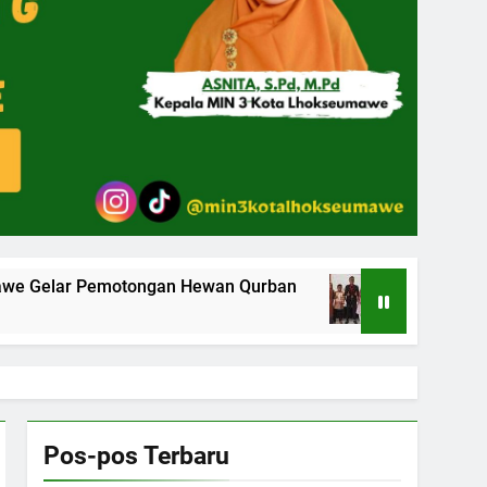
IN 3 Kota Lhokseumawe Gelar Pemotongan Hewan Qurban
Dua Siswa MIN 3 Kota Lhok
3 Bulan Ago
Pos-pos Terbaru