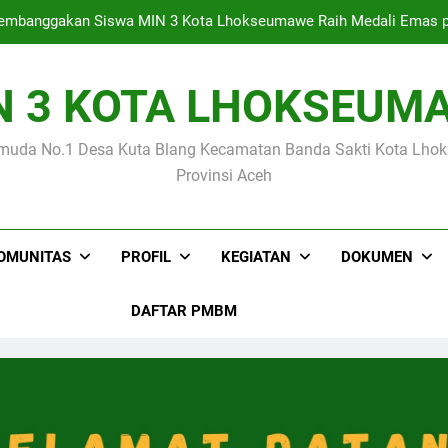
mbanggakan Siswa MIN 3 Kota Lhokseumawe Raih Medali Emas p
N 3 KOTA LHOKSEUM
Empat Siswa MIN 3 Kota Lhokseumawe Lolo
muda No.1 Desa Kuta Blang Kecamatan Banda Sakti Kota Lh
Kegiatan Supervisi Tenaga Kependidikan Tahap I Oleh Kanto
Provinsi Aceh
mbanggakan Siswa MIN 3 Kota Lhokseumawe Raih Medali Emas p
OMUNITAS
PROFIL
KEGIATAN
DOKUMEN
DAFTAR PMBM