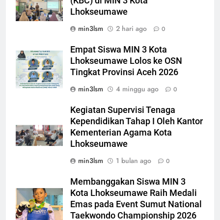
(KBC) di MIN 3 Kota
Lhokseumawe
min3lsm
2 hari ago
0
Empat Siswa MIN 3 Kota
Lhokseumawe Lolos ke OSN
Tingkat Provinsi Aceh 2026
min3lsm
4 minggu ago
0
Kegiatan Supervisi Tenaga
Kependidikan Tahap I Oleh Kantor
Kementerian Agama Kota
Lhokseumawe
min3lsm
1 bulan ago
0
Membanggakan Siswa MIN 3
Kota Lhokseumawe Raih Medali
Emas pada Event Sumut National
Taekwondo Championship 2026