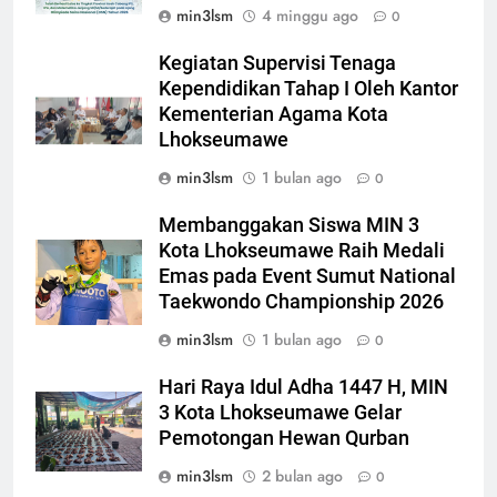
min3lsm
4 minggu ago
0
Kegiatan Supervisi Tenaga
Kependidikan Tahap I Oleh Kantor
Kementerian Agama Kota
Lhokseumawe
min3lsm
1 bulan ago
0
Membanggakan Siswa MIN 3
Kota Lhokseumawe Raih Medali
Emas pada Event Sumut National
Taekwondo Championship 2026
min3lsm
1 bulan ago
0
Hari Raya Idul Adha 1447 H, MIN
3 Kota Lhokseumawe Gelar
Pemotongan Hewan Qurban
min3lsm
2 bulan ago
0