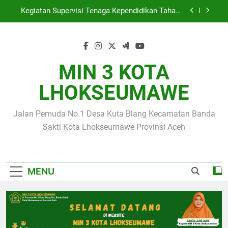
Skip
Kegiatan Supervisi Tenaga Kependidikan Tahap I
to
Oleh Kantor Kementerian Agama Kota
Lhokseumawe
content
Membanggakan Siswa MIN 3 Kota Lhokseumawe
Raih Medali Emas pada Event Sumut National
Taekwondo Championship 2026
Hari Raya Idul Adha 1447 H, MIN 3 Kota
Lhokseumawe Gelar Pemotongan Hewan Qurban
MIN 3 KOTA
Empat Siswa MIN 3 Kota Lhokseumawe Lolos ke
LHOKSEUMAWE
OSN Tingkat Provinsi Aceh 2026
Kegiatan Supervisi Tenaga Kependidikan Tahap I
Oleh Kantor Kementerian Agama Kota
Jalan Pemuda No.1 Desa Kuta Blang Kecamatan Banda
Lhokseumawe
Membanggakan Siswa MIN 3 Kota Lhokseumawe
Sakti Kota Lhokseumawe Provinsi Aceh
Raih Medali Emas pada Event Sumut National
Taekwondo Championship 2026
Hari Raya Idul Adha 1447 H, MIN 3 Kota
Lhokseumawe Gelar Pemotongan Hewan Qurban
MENU