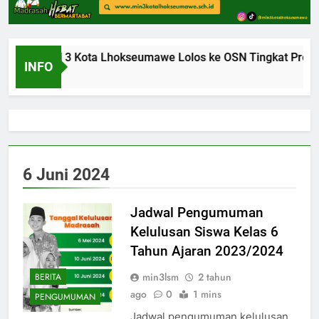
Siswa MIN 3 Kota Lhokseumawe Lolos ke OSN Tingkat Provin
INFO
u Ago
6 Juni 2024
Jadwal Pengumuman
Kelulusan Siswa Kelas 6
Tahun Ajaran 2023/2024
min3lsm
2 tahun
BERITA
ago
0
1 mins
PENGUMUMAN
Jadwal pengumuman kelulusan