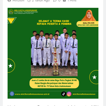
0
Min3lsm
2 Tahun Ago
1 Mins