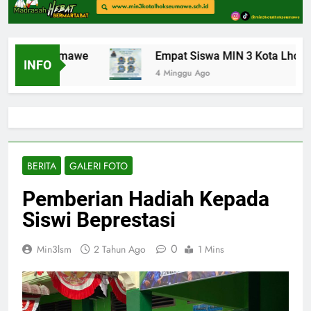
ta Lhokseumawe
Empat Siswa MIN 3 Kota Lhokseu
INFO
4 Minggu Ago
BERITA
GALERI FOTO
Pemberian Hadiah Kepada
Siswi Beprestasi
0
Min3lsm
2 Tahun Ago
1 Mins