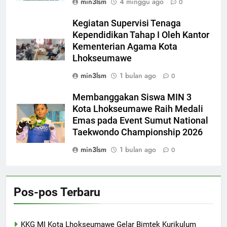
min3lsm
4 minggu ago
0
Kegiatan Supervisi Tenaga
Kependidikan Tahap I Oleh Kantor
Kementerian Agama Kota
Lhokseumawe
min3lsm
1 bulan ago
0
Membanggakan Siswa MIN 3
Kota Lhokseumawe Raih Medali
Emas pada Event Sumut National
Taekwondo Championship 2026
min3lsm
1 bulan ago
0
Pos-pos Terbaru
KKG MI Kota Lhokseumawe Gelar Bimtek Kurikulum