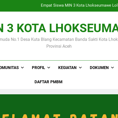
Kegiatan Supervisi Tenaga Kependidikan Tahap I Oleh Kanto
mbanggakan Siswa MIN 3 Kota Lhokseumawe Raih Medali Emas p
N 3 KOTA LHOKSEUM
KKG MI Kota Lhokseumawe Gelar Bimtek Kurikulum Berbasis Ci
muda No.1 Desa Kuta Blang Kecamatan Banda Sakti Kota Lh
Empat Siswa MIN 3 Kota Lhokseumawe Lolo
Provinsi Aceh
Kegiatan Supervisi Tenaga Kependidikan Tahap I Oleh Kanto
mbanggakan Siswa MIN 3 Kota Lhokseumawe Raih Medali Emas p
OMUNITAS
PROFIL
KEGIATAN
DOKUMEN
DAFTAR PMBM