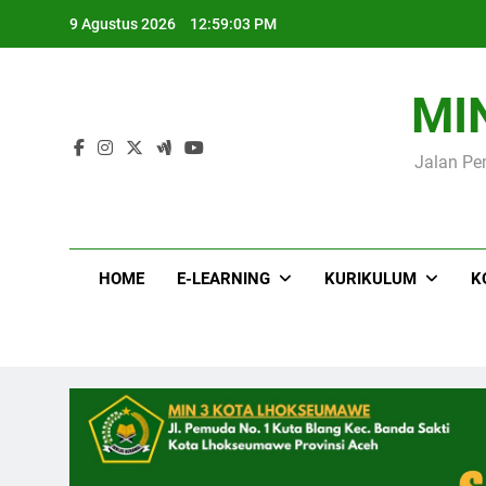
Skip
9 Agustus 2026
12:59:04 PM
to
content
Me
MI
Jalan Pe
Me
HOME
E-LEARNING
KURIKULUM
K