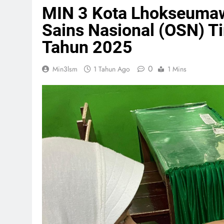
MIN 3 Kota Lhokseumaw
Sains Nasional (OSN) 
Tahun 2025
0
Min3lsm
1 Tahun Ago
1 Mins