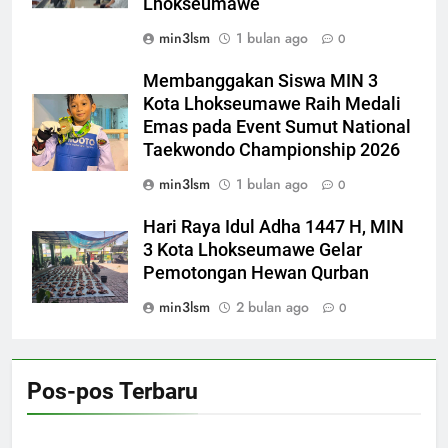
Lhokseumawe
min3lsm
1 bulan ago
0
Membanggakan Siswa MIN 3
Kota Lhokseumawe Raih Medali
Emas pada Event Sumut National
Taekwondo Championship 2026
min3lsm
1 bulan ago
0
Hari Raya Idul Adha 1447 H, MIN
3 Kota Lhokseumawe Gelar
Pemotongan Hewan Qurban
min3lsm
2 bulan ago
0
Pos-pos Terbaru