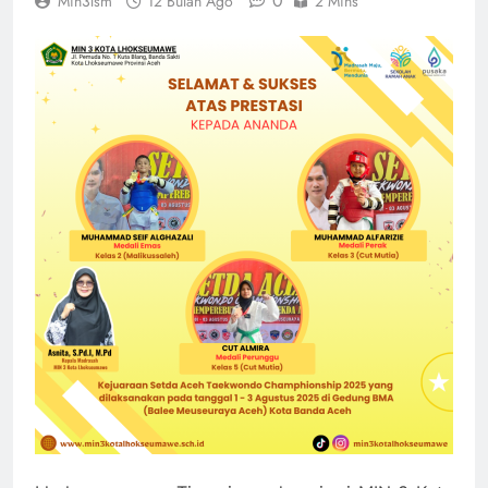
0
Min3lsm
12 Bulan Ago
2 Mins