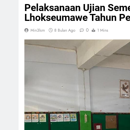
Pelaksanaan Ujian Seme
Lhokseumawe Tahun Pe
0
Min3lsm
8 Bulan Ago
1 Mins