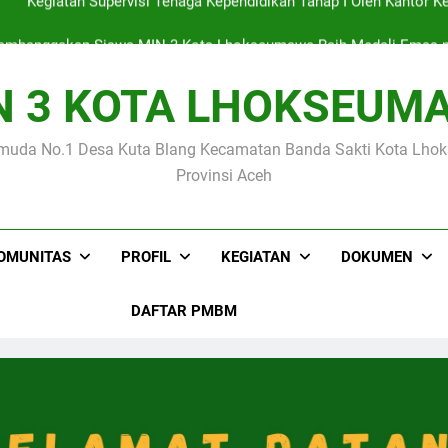
mbanggakan Siswa MIN 3 Kota Lhokseumawe Raih Medali Emas p
N 3 KOTA LHOKSEUM
Empat Siswa MIN 3 Kota Lhokseumawe Lolo
muda No.1 Desa Kuta Blang Kecamatan Banda Sakti Kota Lh
Kegiatan Supervisi Tenaga Kependidikan Tahap I Oleh Kanto
Provinsi Aceh
mbanggakan Siswa MIN 3 Kota Lhokseumawe Raih Medali Emas p
OMUNITAS
PROFIL
KEGIATAN
DOKUMEN
DAFTAR PMBM