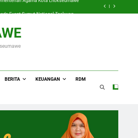
ada Event Sumut National Taekwondo
Championship 2026
Hari Raya Idul Adha 1447 H, MIN 3 Kota Lhokseumawe Gelar Pemotongan Hewan Qurban
AWE
s ke OSN Tingkat Provinsi Aceh 2026
okseumawe
r Kementerian Agama Kota Lhokseumawe
ada Event Sumut National Taekwondo
Championship 2026
Hari Raya Idul Adha 1447 H, MIN 3 Kota Lhokseumawe Gelar Pemotongan Hewan Qurban
BERITA
KEUANGAN
RDM