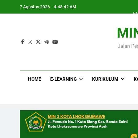
Skip
Me
7 Agustus 2026
4:48:43 AM
to
content
MI
Jalan Pe
Me
HOME
E-LEARNING
KURIKULUM
K