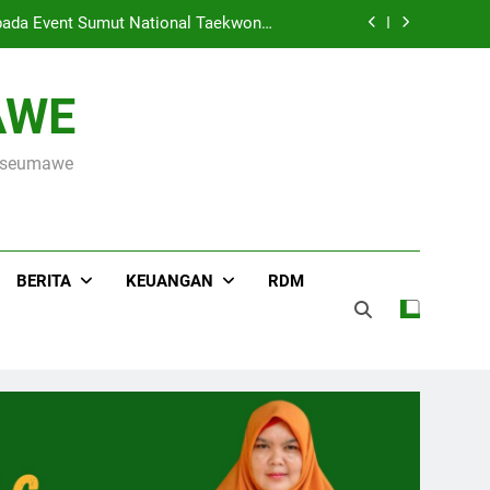
ada Event Sumut National Taekwondo
Championship 2026
Hari Raya Idul Adha 1447 H, MIN 3 Kota Lhokseumawe Gelar Pemotongan Hewan Qurban
AWE
s ke OSN Tingkat Provinsi Aceh 2026
okseumawe
r Kementerian Agama Kota Lhokseumawe
ada Event Sumut National Taekwondo
Championship 2026
Hari Raya Idul Adha 1447 H, MIN 3 Kota Lhokseumawe Gelar Pemotongan Hewan Qurban
BERITA
KEUANGAN
RDM