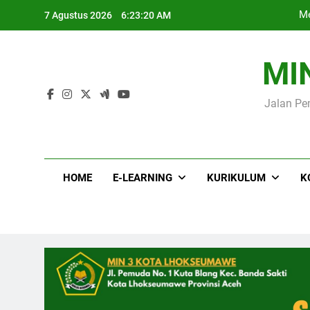
Skip
Me
7 Agustus 2026
6:23:22 AM
to
content
MI
Jalan Pe
Me
HOME
E-LEARNING
KURIKULUM
K