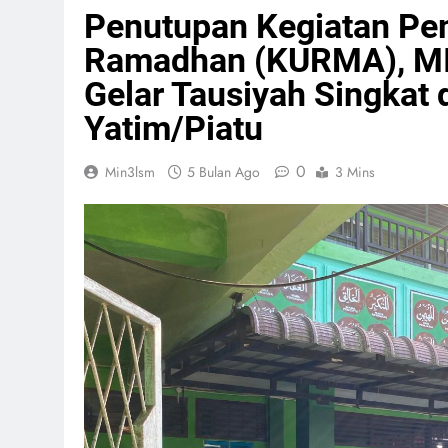
Penutupan Kegiatan Pe
Ramadhan (KURMA), MI
Gelar Tausiyah Singkat
Yatim/Piatu
0
Min3lsm
5 Bulan Ago
3 Mins