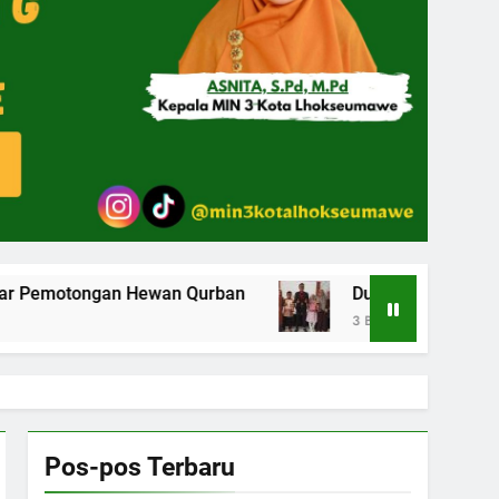
awe Gelar Pemotongan Hewan Qurban
Dua Siswa MIN 3 Kota Lhokseumawe
3 Bulan Ago
Pos-pos Terbaru