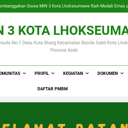
mbanggakan Siswa MIN 3 Kota Lhokseumawe Raih Medali Emas p
N 3 KOTA LHOKSEUM
Empat Siswa MIN 3 Kota Lhokseumawe Lolo
muda No.1 Desa Kuta Blang Kecamatan Banda Sakti Kota Lh
Kegiatan Supervisi Tenaga Kependidikan Tahap I Oleh Kanto
Provinsi Aceh
mbanggakan Siswa MIN 3 Kota Lhokseumawe Raih Medali Emas p
OMUNITAS
PROFIL
KEGIATAN
DOKUMEN
DAFTAR PMBM