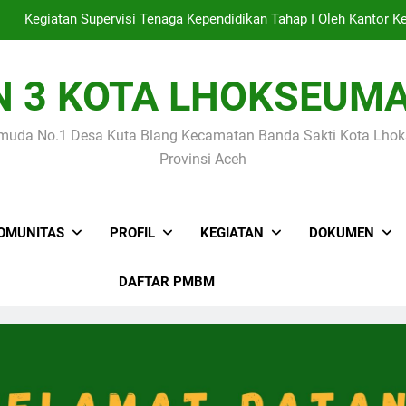
mbanggakan Siswa MIN 3 Kota Lhokseumawe Raih Medali Emas p
N 3 KOTA LHOKSEUM
Empat Siswa MIN 3 Kota Lhokseumawe Lolo
muda No.1 Desa Kuta Blang Kecamatan Banda Sakti Kota Lh
Kegiatan Supervisi Tenaga Kependidikan Tahap I Oleh Kanto
Provinsi Aceh
mbanggakan Siswa MIN 3 Kota Lhokseumawe Raih Medali Emas p
OMUNITAS
PROFIL
KEGIATAN
DOKUMEN
DAFTAR PMBM