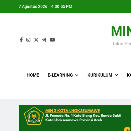
Skip
Me
7 Agustus 2026
4:30:56 PM
to
content
MI
Jalan Pe
Me
HOME
E-LEARNING
KURIKULUM
K