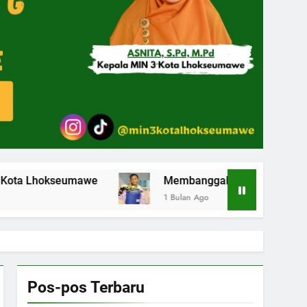
seumawe
Membanggakan Siswa MIN 3 Kota Lhokse
1 Bulan Ago
Pos-pos Terbaru