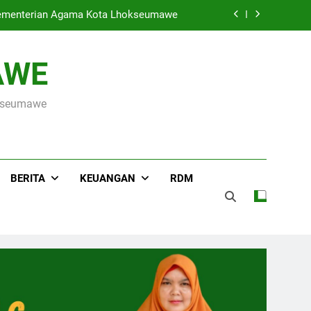
ada Event Sumut National Taekwondo
Championship 2026
Hari Raya Idul Adha 1447 H, MIN 3 Kota Lhokseumawe Gelar Pemotongan Hewan Qurban
AWE
s ke OSN Tingkat Provinsi Aceh 2026
okseumawe
r Kementerian Agama Kota Lhokseumawe
ada Event Sumut National Taekwondo
Championship 2026
Hari Raya Idul Adha 1447 H, MIN 3 Kota Lhokseumawe Gelar Pemotongan Hewan Qurban
BERITA
KEUANGAN
RDM