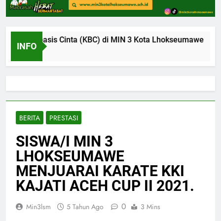
m Berbasis Cinta (KBC) di MIN 3 Kota Lhokseumawe
INFO
BERITA
PRESTASI
SISWA/I MIN 3
LHOKSEUMAWE
MENJUARAI KARATE KKI
KAJATI ACEH CUP II 2021.
0
Min3lsm
5 Tahun Ago
3 Mins