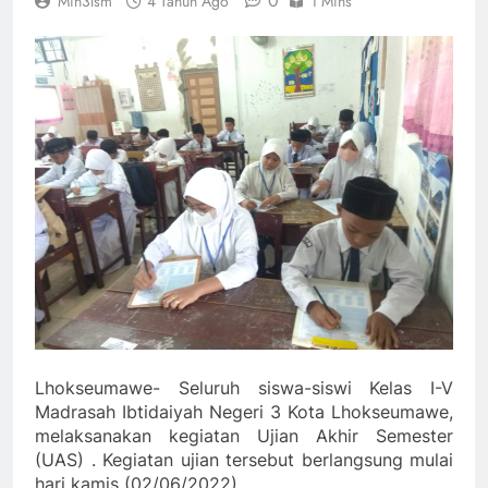
0
Min3lsm
4 Tahun Ago
1 Mins
Lhokseumawe- Seluruh siswa-siswi Kelas I-V
Madrasah Ibtidaiyah Negeri 3 Kota Lhokseumawe,
melaksanakan kegiatan Ujian Akhir Semester
(UAS) . Kegiatan ujian tersebut berlangsung mulai
hari kamis (02/06/2022).