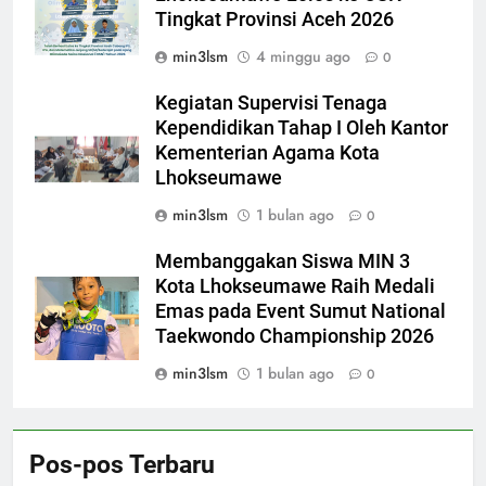
Tingkat Provinsi Aceh 2026
min3lsm
4 minggu ago
0
Kegiatan Supervisi Tenaga
Kependidikan Tahap I Oleh Kantor
Kementerian Agama Kota
Lhokseumawe
min3lsm
1 bulan ago
0
Membanggakan Siswa MIN 3
Kota Lhokseumawe Raih Medali
Emas pada Event Sumut National
Taekwondo Championship 2026
min3lsm
1 bulan ago
0
Pos-pos Terbaru