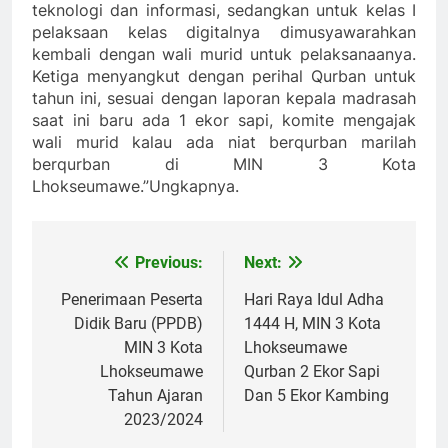
teknologi dan informasi, sedangkan untuk kelas I
pelaksaan kelas digitalnya dimusyawarahkan
kembali dengan wali murid untuk pelaksanaanya.
Ketiga menyangkut dengan perihal Qurban untuk
tahun ini, sesuai dengan laporan kepala madrasah
saat ini baru ada 1 ekor sapi, komite mengajak
wali murid kalau ada niat berqurban marilah
berqurban di MIN 3 Kota
Lhokseumawe.”Ungkapnya.
Previous:
Next:
Navigasi
pos
Penerimaan Peserta
Hari Raya Idul Adha
Didik Baru (PPDB)
1444 H, MIN 3 Kota
MIN 3 Kota
Lhokseumawe
Lhokseumawe
Qurban 2 Ekor Sapi
Tahun Ajaran
Dan 5 Ekor Kambing
2023/2024