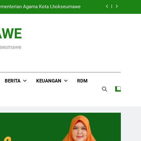
ada Event Sumut National Taekwondo
Championship 2026
Hari Raya Idul Adha 1447 H, MIN 3 Kota Lhokseumawe Gelar Pemotongan Hewan Qurban
AWE
s ke OSN Tingkat Provinsi Aceh 2026
okseumawe
r Kementerian Agama Kota Lhokseumawe
ada Event Sumut National Taekwondo
Championship 2026
Hari Raya Idul Adha 1447 H, MIN 3 Kota Lhokseumawe Gelar Pemotongan Hewan Qurban
BERITA
KEUANGAN
RDM