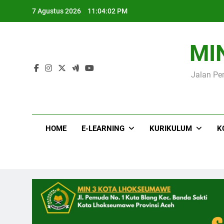
Skip
Me
7 Agustus 2026
11:04:03 PM
to
content
MI
Jalan Pe
Me
HOME
E-LEARNING
KURIKULUM
K