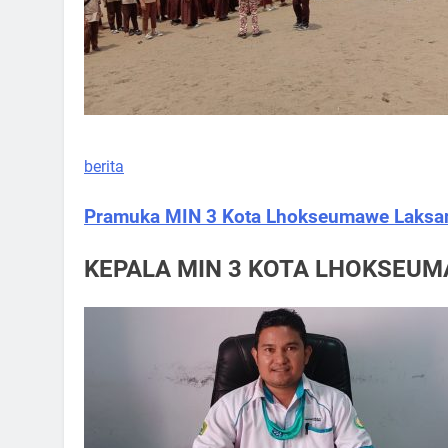
berita
Pramuka MIN 3 Kota Lhokseumawe Laksana
KEPALA MIN 3 KOTA LHOKSEU