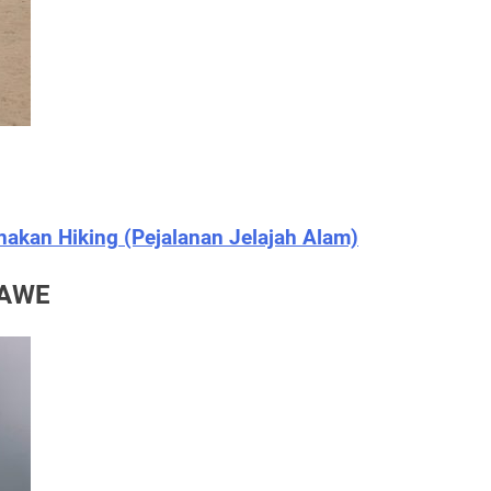
kan Hiking (Pejalanan Jelajah Alam)
MAWE