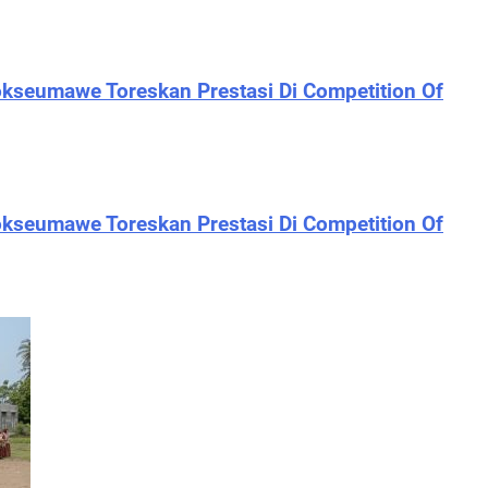
kseumawe Toreskan Prestasi Di Competition Of
kseumawe Toreskan Prestasi Di Competition Of