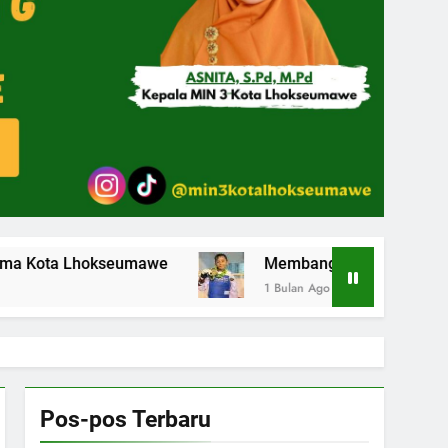
umawe
Membanggakan Siswa MIN 3 Kota Lhokseum
1 Bulan Ago
Pos-pos Terbaru