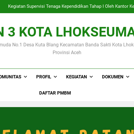
mbanggakan Siswa MIN 3 Kota Lhokseumawe Raih Medali Emas p
N 3 KOTA LHOKSEUM
Empat Siswa MIN 3 Kota Lhokseumawe Lolo
muda No.1 Desa Kuta Blang Kecamatan Banda Sakti Kota Lh
Kegiatan Supervisi Tenaga Kependidikan Tahap I Oleh Kanto
Provinsi Aceh
mbanggakan Siswa MIN 3 Kota Lhokseumawe Raih Medali Emas p
OMUNITAS
PROFIL
KEGIATAN
DOKUMEN
DAFTAR PMBM