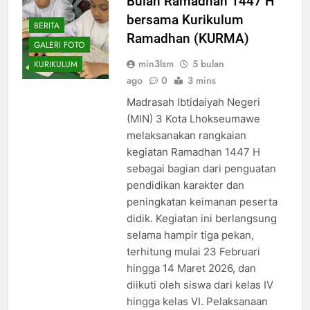
Bulan Ramadhan 1447 H
bersama Kurikulum
BERITA
Ramadhan (KURMA)
GALERI FOTO
min3lsm
5 bulan
KURIKULUM
ago
0
3 mins
Madrasah Ibtidaiyah Negeri
(MIN) 3 Kota Lhokseumawe
melaksanakan rangkaian
kegiatan Ramadhan 1447 H
sebagai bagian dari penguatan
pendidikan karakter dan
peningkatan keimanan peserta
didik. Kegiatan ini berlangsung
selama hampir tiga pekan,
terhitung mulai 23 Februari
hingga 14 Maret 2026, dan
diikuti oleh siswa dari kelas IV
hingga kelas VI. Pelaksanaan