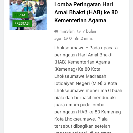
Lomba Peringatan Hari
Amal Bhakti (HAB) ke 80
BERITA
Kementerian Agama
PRESTASI
min3lsm
7 bulan
ago
0
2 mins
Lhokseumawe – Pada upacara
peringatan Hari Amal Bhakti
(HAB) Kementerian Agama
(Kemenag) Ke 80 Kota
Lhokseumawe Madrasah
Ibtidaiyah Negeri (MIN) 3 Kota
Lhokseumawe menerima 6 buah
piala dan berhasil menduduki
juara umum pada lomba
peringatan HAB ke 80 Kemenag
Kota Lhokseumawe. Piala
tersebut dibagikan setelah