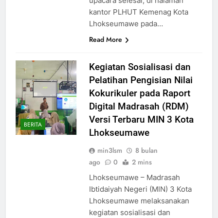
upacara selesai, di halaman
kantor PLHUT Kemenag Kota
Lhokseumawe pada…
Read More
Kegiatan Sosialisasi dan
Pelatihan Pengisian Nilai
Kokurikuler pada Raport
Digital Madrasah (RDM)
Versi Terbaru MIN 3 Kota
BERITA
Lhokseumawe
min3lsm
8 bulan
ago
0
2 mins
Lhokseumawe – Madrasah
Ibtidaiyah Negeri (MIN) 3 Kota
Lhokseumawe melaksanakan
kegiatan sosialisasi dan