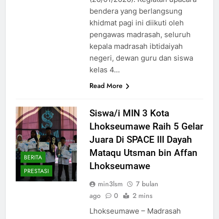
bendera yang berlangsung
khidmat pagi ini diikuti oleh
pengawas madrasah, seluruh
kepala madrasah ibtidaiyah
negeri, dewan guru dan siswa
kelas 4…
Read More
Siswa/i MIN 3 Kota
Lhokseumawe Raih 5 Gelar
Juara Di SPACE III Dayah
Mataqu Utsman bin Affan
BERITA
Lhokseumawe
PRESTASI
min3lsm
7 bulan
ago
0
2 mins
Lhokseumawe – Madrasah