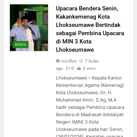
Upacara Bendera Senin,
Kakankemenag Kota
Lhokseumawe Bertindak
sebagai Pembina Upacara
di MIN 3 Kota
BERITA
Lhokseumawe
min3lsm
7 bulan
ago
0
2 mins
Lhokseumawe – Kepala Kantor
Kementerian Agama (Kemenag)
Kota Lhokseumawe, Dr. H.
Muhammad Amin, S.Ag, M.A
hadir sebagai Pembina Upacara
Bendera di Madrasah Ibtidaiyah
Negeri (MIN) 3 Kota
Lhokseumawe pada hari Senin,
(26/01/2026). Kegiatan upacara