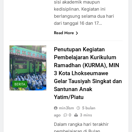
sisi akademik maupun
kedisiplinan. Kegiatan ini
berlangsung selama dua hari
dari tanggal 16 dan 17…
Read More
Penutupan Kegiatan
Pembelajaran Kurikulum
Ramadhan (KURMA), MIN
3 Kota Lhokseumawe
Gelar Tausiyah Singkat dan
BERITA
Santunan Anak
Yatim/Piatu
min3lsm
5 bulan
ago
0
3 mins
Dalam rangka hari terakhir
pembelajaran di Bulan