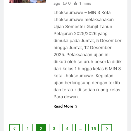
ago
0
1 mins
Lhokseumawe – MIN 3 Kota
Lhokseumawe melaksanakan
Ujian Semester Ganjil Tahun
Pelajaran 2025/2026 yang
dimulai pada Jum’at, 5 Desember
hingga Jum’at, 12 Desember
2025. Pelaksanaan ujian ini
diikuti oleh seluruh peserta didik
dari kelas 1 hingga kelas 6 MIN 3
kota Lhokseumawe. Kegiatan
ujian berlangsung dengan tertib
dan teratur di setiap ruang kelas.
Para dewan…
Read More
1
2
3
4
…
15